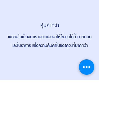
คุ้มค่ากว่า
พัดลมไอเย็นของเราออกแบบมาให้ใช้งานได้ทั้งถายนอก
และในอาคาร เพื่อความคุ้มค่าในของคุณที่มากกว่า
เป็นมิตรกับสิ่งแวดล้อมกว่า
ให้คุณรักษ์โลกของคุณได้มากกว่า นอกจากจะประหยัด
ค่าไฟได้มากกว่าแล้ว เป็นมิตรต่อสิ่งแวดล้อมอีกด้วย