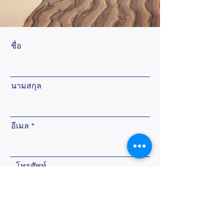
ชื่อ
นามสกุล
อีเมล
โทรศัพท์
บริการที่สนใจ