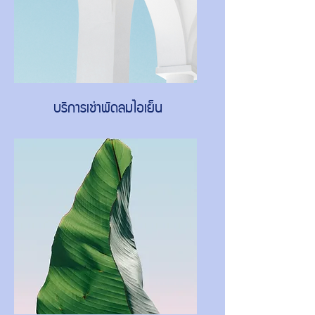
บริการเช่าพัดลมไอเย็น