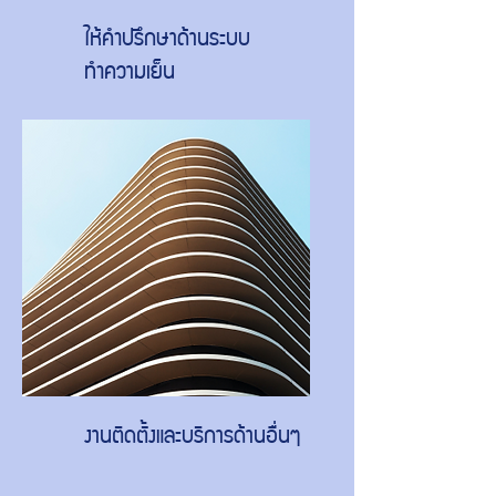
ให้คำปรึกษาด้านระบบ
ทำความเย็น
งานติดตั้งและบริการด้านอื่นๆ