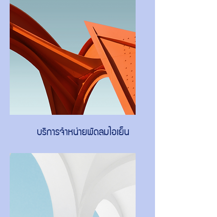
บริการจำหน่ายพัดลมไอเย็น