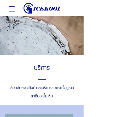
บริการ
เลือกลักษณะสินค้าและบริการของเราเพื่อดูราย
ละเอียดเพิ่มเติม